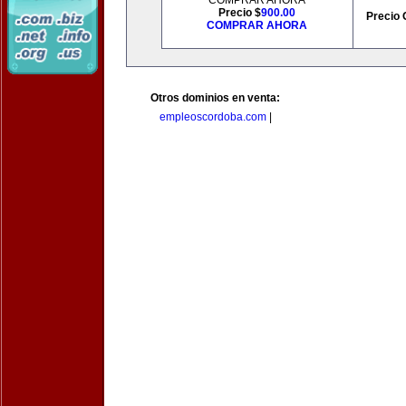
COMPRAR AHORA
Precio $
900.00
Precio 
COMPRAR AHORA
Otros dominios en venta:
empleoscordoba.com
|